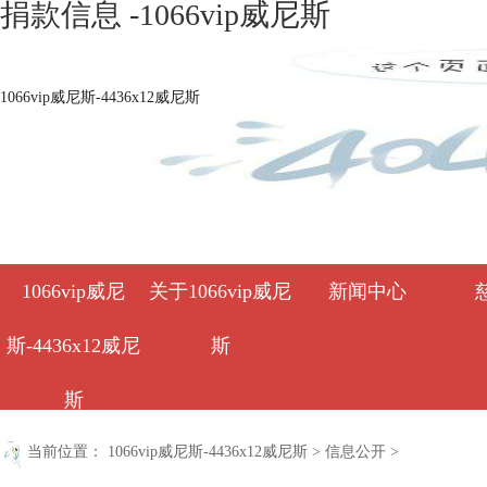
捐款信息 -1066vip威尼斯
1066vip威尼斯-4436x12威尼斯
1066vip威尼
关于1066vip威尼
新闻中心
斯-4436x12威尼
斯
斯
当前位置：
1066vip威尼斯-4436x12威尼斯
>
信息公开
>