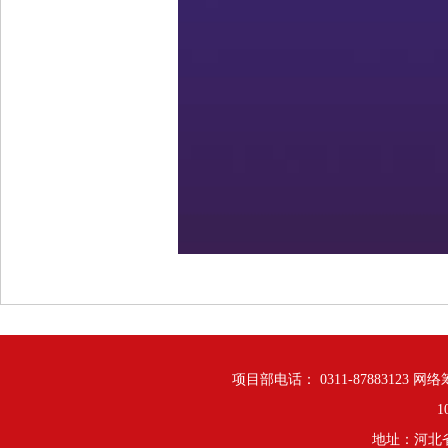
项目部电话： 0311-87883123 网络筹
地址：河北省石