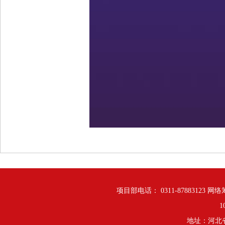
项目部电话： 0311-87883123 网络筹
地址：河北省石