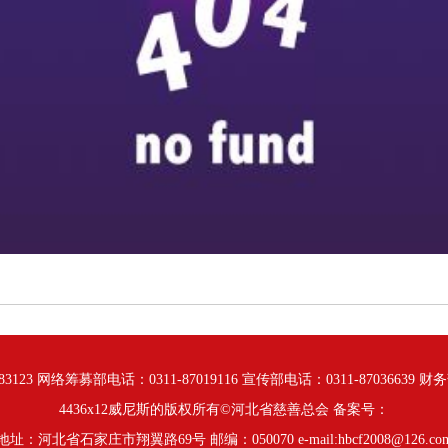
3123 网络筹募部电话：0311-87019116 宣传部电话：0311-87036639 财务
4436x12威尼斯的版权所有©河北省慈善总会 备案号：
地址：河北省石家庄市翔翼路69号 邮编：050070 e-mail:
hbcf2008@126.co