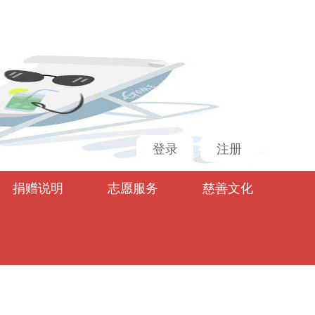
登录
注册
捐赠说明
志愿服务
慈善文化