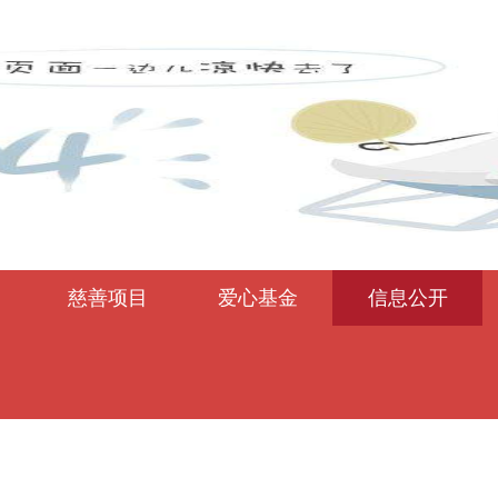
慈善项目
爱心基金
信息公开