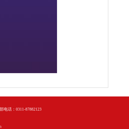
部电话：0311-87882123
m