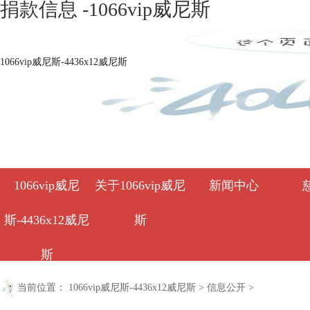
捐款信息 -1066vip威尼斯
1066vip威尼斯-4436x12威尼斯
1066vip威尼
关于1066vip威尼
新闻中心
斯-4436x12威尼
斯
斯
当前位置：
1066vip威尼斯-4436x12威尼斯
>
信息公开
>