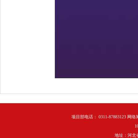
项目部电话： 0311-87883123 网络筹
地址：河北省石