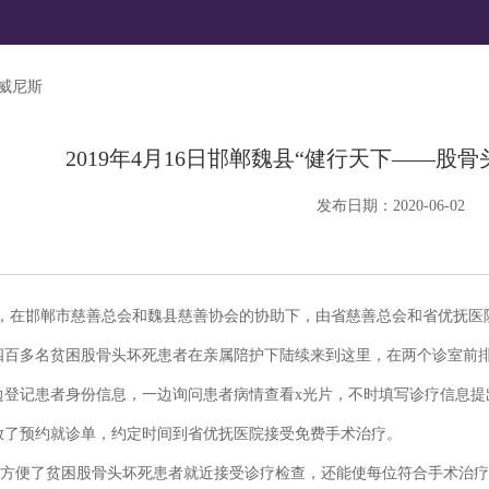
ip威尼斯
2019年4月16日邯郸魏县“健行天下——股
发布日期：2020-06-02
6日，在邯郸市慈善总会和魏县慈善协会的协助下，由省慈善总会和省优抚
四百多名贫困股骨头坏死患者在亲属陪护下陆续来到这里，在两个诊室前排
登记患者身份信息，一边询问患者病情查看x光片，不时填写诊疗信息提
放了预约就诊单，约定时间到省优抚医院接受免费手术治疗。
便了贫困股骨头坏死患者就近接受诊疗检查，还能使每位符合手术治疗条