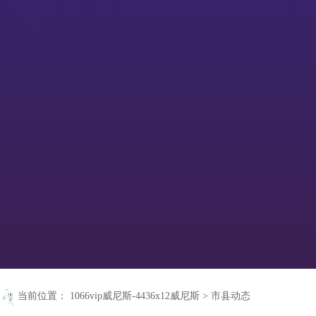
当前位置：
1066vip威尼斯-4436x12威尼斯
>
市县动态