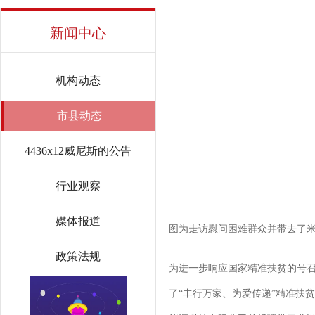
新闻中心
机构动态
市县动态
4436x12威尼斯的公告
行业观察
媒体报道
图为走访慰问困难群众并带去了
政策法规
为进一步响应国家精准扶贫的号召
了“丰行万家、为爱传递”精准扶