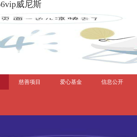
6vip威尼斯
慈善项目
爱心基金
信息公开