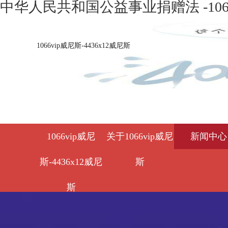
中华人民共和国公益事业捐赠法 -106
1066vip威尼斯-4436x12威尼斯
1066vip威尼
关于1066vip威尼
新闻中心
斯-4436x12威尼
斯
斯