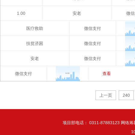
1.00
安老
微信
医疗救助
微信支付
扶贫济困
微信支付
安老
微信支付
微信支付
查看
上一页
240
项目部电话： 0311-87883123 网络筹募
1